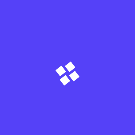
ที่เที่ยวกระบี่
อ่าวนาง สถานที่ท่องเที่ยวยอด
นิยมในกระบี่ สายเที่ยวทะเลต้อง
มาเช็คอิน!
อ่าวนาง แหล่งเที่ยงที่มีความครบครัน สะดวก และ
เดินทางง่า […]
BY
ADMIN
กรกฎาคม 22, 2024
0 COMMENT